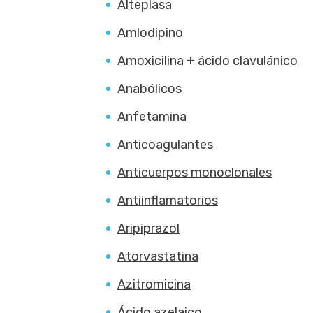
Alteplasa
Amlodipino
Amoxicilina + ácido clavulánico
Anabólicos
Anfetamina
Anticoagulantes
Anticuerpos monoclonales
Antiinflamatorios
Aripiprazol
Atorvastatina
Azitromicina
Ácido azelaico