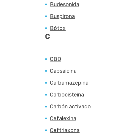
Budesonida
Buspirona
Bótox
C
CBD
Capsaicina
Carbamazepina
Carbocisteína
Carbón activado
Cefalexina
Ceftriaxona