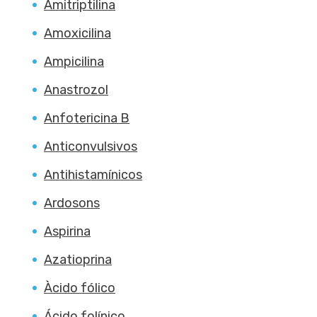
Amitriptilina
Amoxicilina
Ampicilina
Anastrozol
Anfotericina B
Anticonvulsivos
Antihistamínicos
Ardosons
Aspirina
Azatioprina
Àcido fólico
Ácido folínico