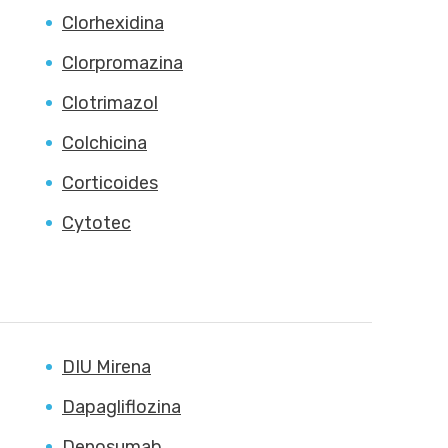
Clorhexidina
Clorpromazina
Clotrimazol
Colchicina
Corticoides
Cytotec
DIU Mirena
Dapagliflozina
Denosumab