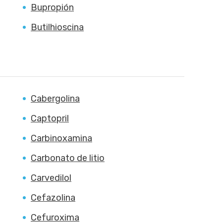
Bupropión
Butilhioscina
Cabergolina
Captopril
Carbinoxamina
Carbonato de litio
Carvedilol
Cefazolina
Cefuroxima