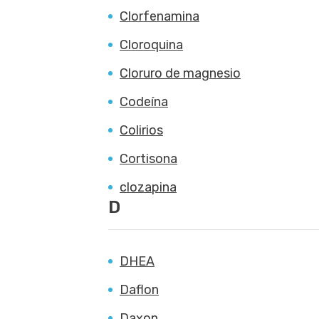
Clorfenamina
Cloroquina
Cloruro de magnesio
Codeína
Colirios
Cortisona
clozapina
D
DHEA
Daflon
Daxon