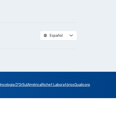
Español
Oncologia D’Or
SulAmérica
Richet Laboratórios
Qualicorp