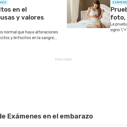
RAZO
EXÁMENE
tos en el
Prueb
usas y valores
foto,
La prueb
signo \"+
es normal que haya alteraciones
campo de
citos y linfocitos en la sangre,
smo de la mujer se está
o del bebé.
de Exámenes en el embarazo