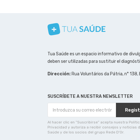
Conozca nuestro canal
Síguenos en Instagram
Síguenos en Facebook
Síguenos en Pinterest
Tua Saúde es un espacio informativo de divulg
deben ser utilizadas para sustituir el diagnós
Dirección:
Rua Voluntários da Pátria, n° 138,
SUSCRÍBETE A NUESTRA NEWSLETTER
Regist
Al hacer clic en ”Suscribirse” acepta nuestra Políti
Privacidad y autoriza a recibir consejos y noticias 
Saúde y de los socios del grupo Rede D'Or.