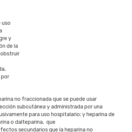
e uso
a
gre y
ón de la
obstruir
da,
 por
eparina no fraccionada que se puede usar
ección subcutánea y administrada por una
sivamente para uso hospitalario; y heparina de
ina o dalteparina, que
fectos secundarios que la heparina no