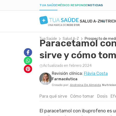
TUA SAÚDE
MÉDICO RESPONDE
NOTICIAS
SALUD A-Z
NUTRIC
UNA MARCA DE
REDE D'OR
Tua Saúde
Salud A-Z
Prospecto de med
Paracetamol con
SALUD MENTAL
SÍNTOMAS
DIETAS
EMBARAZO SALUDABLE
BELLEZA Y ESTÉT
ENFE
BAJA
PAR
ANSIEDAD
PROSPECTO DE MEDICAMENTOS
DIETA BAJA EN CARBOHIDRATOS
ALIMENTACIÓN EN EL EMBARAZO
TATUAJES
CAND
POSP
sirve y cómo to
DEPRESIÓN
EXÁMENES
AYUNO INTERMITENTE
EJERCICIO EN EL EMBARAZO
FORÚNCULO
GAST
TRASTORNO OBSESIVO COMPULSIVO
TRATAMIENTOS NATURALES
DIETA CETOGÉNICA
EXÁMENES EN EL EMBARAZO
CICATRIZ
PARÁ
Actualizado en febrero 2024
TDAH
VIDA ÍNTIMA
DIETA DUKAN
PROBLEMAS Y MALESTAR EN EL
PIEL SECA
INFE
Revisión clínica:
Flávia Costa
BORDERLINE
SALUD MASCULINA
EMBARAZO
COLE
Farmacéutica
PRIMEROS AUXILIOS
DIAB
Creado por:
Andreina De Almeida
Nutricio
Para qué sirve
Cómo tomar
Dosis
Ef
El paracetamol con ibuprofeno es u