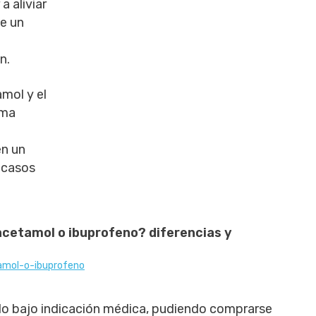
 aliviar
ee un
n.
amol y el
rma
en un
 casos
acetamol o ibuprofeno? diferencias y
mol-o-ibuprofeno
do bajo indicación médica, pudiendo comprarse