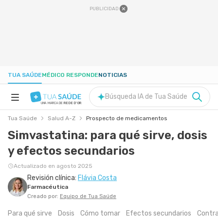
PUBLICIDAD
TUA SAÚDE
MÉDICO RESPONDE
NOTICIAS
Búsqueda IA de Tua Saúde
UNA MARCA DE
REDE D'OR
Tua Saúde
Salud A-Z
Prospecto de medicamentos
SALUD A-Z
Simvastatina: para qué sirve, dosis
y efectos secundarios
NUTRICIÓN
Actualizado en agosto 2025
Revisión clínica:
Flávia Costa
EMBARAZO
Farmacéutica
Creado por:
Equipo de Tua Saúde
BIENESTAR
Para qué sirve
Dosis
Cómo tomar
Efectos secundarios
Contra