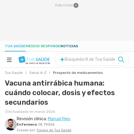
PUBLICIDAD
TUA SAÚDE
MÉDICO RESPONDE
NOTICIAS
Búsqueda IA de Tua Saúde
UNA MARCA DE
REDE D'OR
Tua Saúde
Salud A-Z
Prospecto de medicamentos
SALUD A-Z
Vacuna antirrábica humana:
cuándo colocar, dosis y efectos
NUTRICIÓN
secundarios
EMBARAZO
Actualizado en marzo 2026
Revisión clínica:
Manuel Reis
Enfermero
OE 79026
BIENESTAR
Creado por:
Equipo de Tua Saúde