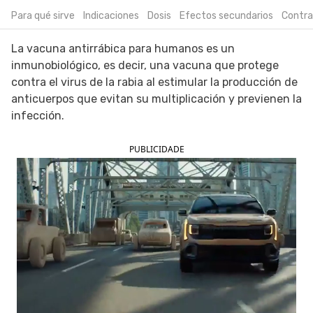
Para qué sirve
Indicaciones
Dosis
Efectos secundarios
Contra
SIGUE TUA SAÚDE EN LAS REDES SOCIALES
La vacuna antirrábica para humanos es un
inmunobiológico, es decir, una vacuna que protege
contra el virus de la rabia al estimular la producción de
anticuerpos que evitan su multiplicación y previenen la
infección.
PUBLICIDADE