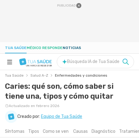
PUBLICIDAD
TUA SAÚDE
MÉDICO RESPONDE
NOTICIAS
Búsqueda IA de Tua Saúde
UNA MARCA DE
REDE D'OR
Tua Saúde
Salud A-Z
Enfermedades y condiciones
SALUD A-Z
Caries: qué son, cómo saber si
tiene una, tipos y cómo quitar
NUTRICIÓN
Actualizado en febrero 2026
EMBARAZO
Creado por:
Equipo de Tua Saúde
Síntomas
Tipos
Como se ven
Causas
Diagnóstico
Tratamie
BIENESTAR