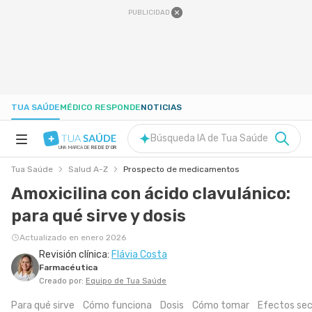
PUBLICIDAD
TUA SAÚDE
MÉDICO RESPONDE
NOTICIAS
Búsqueda IA de Tua Saúde
UNA MARCA DE
REDE D'OR
Tua Saúde
Salud A-Z
Prospecto de medicamentos
SALUD A-Z
Amoxicilina con ácido clavulánico:
para qué sirve y dosis
NUTRICIÓN
Actualizado en enero 2026
Revisión clínica:
Flávia Costa
EMBARAZO
Farmacéutica
Creado por:
Equipo de Tua Saúde
BIENESTAR
Para qué sirve
Cómo funciona
Dosis
Cómo tomar
Efectos sec