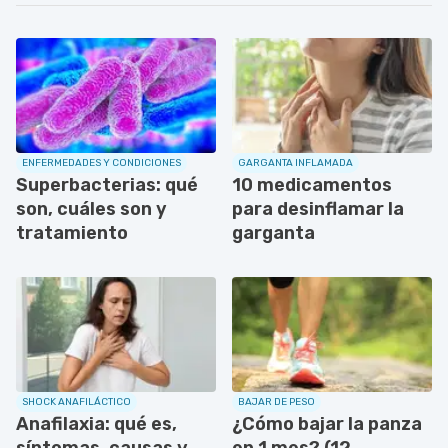
ENFERMEDADES Y CONDICIONES
GARGANTA INFLAMADA
Superbacterias: qué
10 medicamentos
son, cuáles son y
para desinflamar la
tratamiento
garganta
SHOCK ANAFILÁCTICO
BAJAR DE PESO
Anafilaxia: qué es,
¿Cómo bajar la panza
síntomas, causas y
en 1 mes? (12