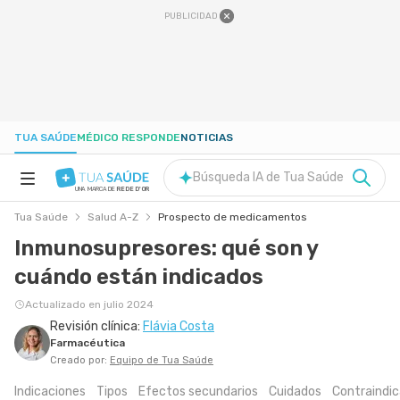
PUBLICIDAD
TUA SAÚDE
MÉDICO RESPONDE
NOTICIAS
Búsqueda IA de Tua Saúde
UNA MARCA DE
REDE D'OR
Tua Saúde
Salud A-Z
Prospecto de medicamentos
SALUD A-Z
Inmunosupresores: qué son y
cuándo están indicados
NUTRICIÓN
Actualizado en julio 2024
Revisión clínica:
Flávia Costa
EMBARAZO
Farmacéutica
Creado por:
Equipo de Tua Saúde
BIENESTAR
Indicaciones
Tipos
Efectos secundarios
Cuidados
Contraindi