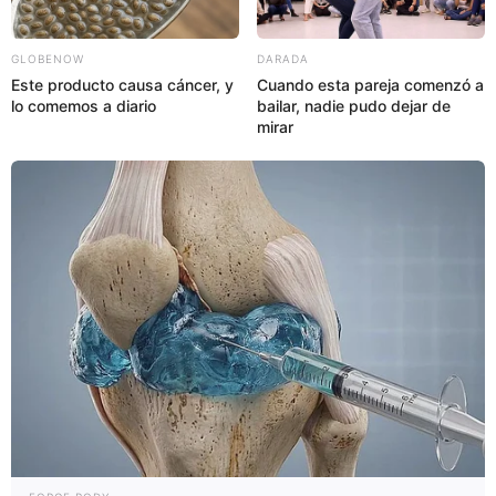
GLOBENOW
DARADA
Este producto causa cáncer, y
Cuando esta pareja comenzó a
lo comemos a diario
bailar, nadie pudo dejar de
mirar
Contraindicaciones
No se recomienda el uso de suplementos de DHEA para
mujeres embarazadas, lactantes y niños, a menos que
lo recomiende un médico general o un endocrinólogo.