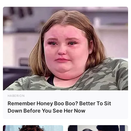
cambios en la voz y el ciclo menstrual, pérdida de
cabello y crecimiento de vello facial, y empeoramiento
del síndrome de ovario poliquístico en las mujeres.
En el caso de los hombres, puede haber aumento de
senos y sensibilidad en la región, por ejemplo.
Además, el uso excesivo de DHEA puede provocar
insomnio, brotes de acné, dolor abdominal, aumento
del colesterol y cambios en la frecuencia cardíaca,
además de aumentar el riesgo de sangrado en
personas que usan anticoagulantes.
HABERION
Remember Honey Boo Boo? Better To Sit
Down Before You See Her Now