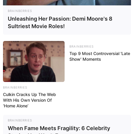
BRAINBERRIES
Unleashing Her Passion: Demi Moore's 8
Sultriest Movie Roles!
BRAINBERRIES
Top 9 Most Controversial 'Late
Show' Moments
BRAINBERRIES
Culkin Cracks Up The Web
Para qué sirve
With His Own Version Of
‘Home Alone’
La suplementación con DHEA está indicada como
reemplazo hormonal natural para:
BRAINBERRIES
When Fame Meets Fragility: 6 Celebrity
Mantener o aumentar la masa muscular;