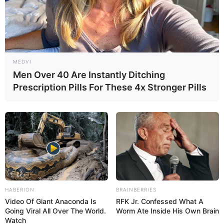
los síntomas de la menopausia. Vea
cómo identificar los
síntomas de la menopausia.
MEDVI
Men Over 40 Are Instantly Ditching
Prescription Pills For These 4x Stronger Pills
Posibles efectos secundarios
HABERION
BRAINBERRIES
Video Of Giant Anaconda Is
RFK Jr. Confessed What A
Going Viral All Over The World.
Worm Ate Inside His Own Brain
El uso indiscriminado de DHEA puede aumentar los
Watch
niveles de hormonas sexuales, lo que puede provocar