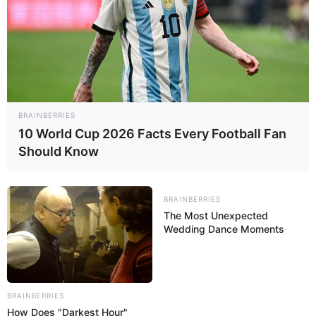
Al hacer clic en ”Suscribirse” acepta nuestra Política de Privacidad y
autoriza a recibir consejos y noticias de Tua Saúde y de los socios del
grupo Rede D'Or.
¿Quiénes somos?
Misión y Valores
Proceso creativo
Revisión Médica
BRAINBERRIES
Política de Privacidad
Términos de Uso
10 World Cup 2026 Facts Every Football Fan
Should Know
Contacto
Este sello certifica que nuestro contenido de salud es
confiable.
BRAINBERRIES
The Most Unexpected
Última actualización de la web: 07/08/2026
Wedding Dance Moments
© 2007 - 2026 Tua Saúde. Todos los derechos reservados.
Español
BRAINBERRIES
How Does "Darkest Hour"