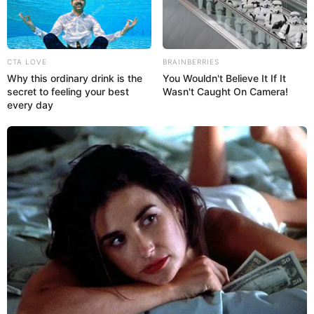
CTA LOVE
BRAINBERRIES
Why this ordinary drink is the
You Wouldn't Believe It If It
secret to feeling your best
Wasn't Caught On Camera!
every day
Aunque se vende en varios países, incluido Estados
Unidos, la comercialización de DHEA está prohibida en
algunos países de América Latina, ya que existen
pocos estudios que comprueben sus beneficios.
Además, la DHEA también puede causar varios efectos
secundarios, especialmente el desarrollo de grasa
abdominal, lo que contribuye a un mayor riesgo de
diabetes, presión arterial alta, ataque cardíaco y
accidente cerebrovascular, por ejemplo.