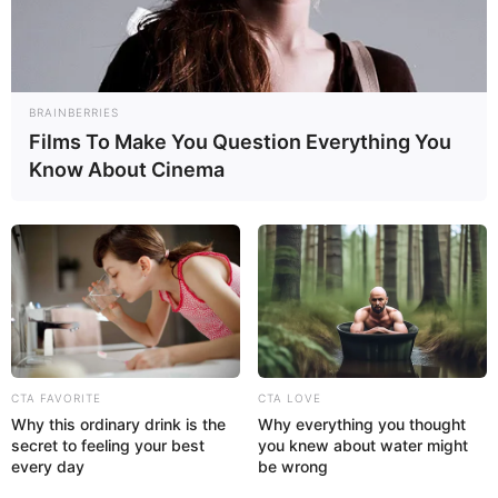
La dehidroepiandrosterona (DHEA) es una hormona
SIGUE TUA SAÚDE EN LAS REDES SOCIALES
esteroide producida naturalmente por las glándulas
suprarrenales, la cual participa en la producción de
hormonas sexuales, como la testosterona y el
BRAINBERRIES
estrógeno. La producción de DHEA alcanza su
Films To Make You Question Everything You
cantidad máxima entre los 20 y 30 años de edad,
Know About Cinema
comenzando a disminuir a partir de esa edad.
PUBLICIDADE
CTA FAVORITE
CTA LOVE
Why this ordinary drink is the
Why everything you thought
secret to feeling your best
you knew about water might
every day
be wrong