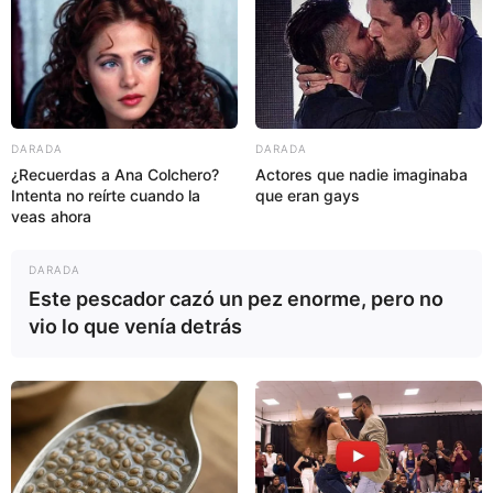
DARADA
DARADA
El suplemento de DHEA también puede aumentar el
¿Recuerdas a Ana Colchero?
Actores que nadie imaginaba
Intenta no reírte cuando la
que eran gays
riesgo de desarrollar cánceres sensibles a las
veas ahora
hormonas, como el cáncer de próstata, mama u ovario,
por ejemplo.
DARADA
Este pescador cazó un pez enorme, pero no
vio lo que venía detrás