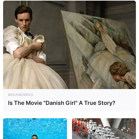
La DHEA también puede obtenerse de forma sintética
a partir de la soja o el ñame o utilizarse en forma de
suplemento, y suele estar indicada con el objetivo de
retrasar el envejecimiento, facilitar la pérdida de peso
y prevenir la pérdida de masa muscular.
BRAINBERRIES
Is The Movie "Danish Girl" A True Story?