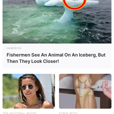
HABERION
Fishermen See An Animal On An Iceberg, But
Then They Look Closer!
TEN FACTORIAL ROCKS
FORGE BODY