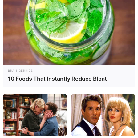
MENOPAUSIA
SUPLEMENTOS ALIMENTICIOS
13 síntomas de la
Magnesio para dormir:
menopausia (con test
cuál es el mejor, tipos
online)
(y cómo tomar)
BRAINBERRIES
10 Foods That Instantly Reduce Bloat
DIABETES
DOLOR ABDOMINAL
14 síntomas de
Dolor abdominal lado
azúcar alta en la
izquierdo: 16 causas y
sangre
qué hacer