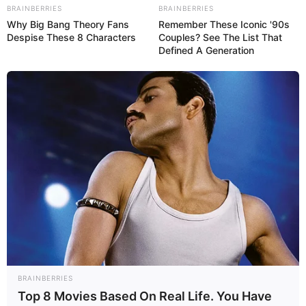
BRAINBERRIES
BRAINBERRIES
Why Big Bang Theory Fans
Remember These Iconic '90s
Despise These 8 Characters
Couples? See The List That
Defined A Generation
DOLOR ABDOMINAL
MENSTRUACIÓN
Dolor abdominal lado
Dolor en el vientre
derecho: 15 causas y
bajo o dolor abdominal
qué hacer
bajo: ¿por qué duele?
DOLOR ABDOMINAL
EXÁMENES
Dolor en la boca del
Cortisol alto: qué es,
BRAINBERRIES
estómago: 17 causas
síntomas y
Top 8 Movies Based On Real Life. You Have