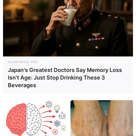
El 100% de los lectores
encuentra útil este contenido
(33 evaluaciones en los últimos 12 meses)
¿FUE ÚTIL ESTA INFORMACIÓN?
SÍ
NO
NEUROMIND PRO
HISTORIAL DE ACTUALIZACIONES
Japan's Greatest Doctors Say Memory Loss
Isn't Age: Just Stop Drinking These 3
Beverages
BIBLIOGRAFÍA
PUBLICIDADE