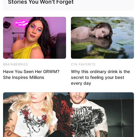
Stories You Won't Forget
Aumentar la libido;
Evitar la impotencia;
Luchar contra la depresión;
Mejorar la atrofia vaginal en la menopausia;
Fortalecer el sistema inmunológico;
Mejorar la apariencia de la piel envejecida;
BRAINBERRIES
CTA FAVORITE
Have You Seen Her GRWM?
Why this ordinary drink is the
Controlar los niveles de colesterol;
She Inspires Millions
secret to feeling your best
Aumentar la energía;
every day
Mejorar la memoria y el estado de ánimo.