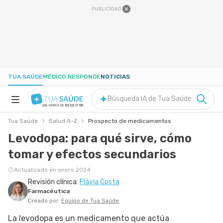
PUBLICIDAD
TUA SAÚDE
MÉDICO RESPONDE
NOTICIAS
Búsqueda IA de Tua Saúde
UNA MARCA DE
REDE D'OR
Tua Saúde
Salud A-Z
Prospecto de medicamentos
SALUD A-Z
Levodopa: para qué sirve, cómo
tomar y efectos secundarios
NUTRICIÓN
Actualizado en enero 2024
Revisión clínica:
Flávia Costa
EMBARAZO
Farmacéutica
Creado por:
Equipo de Tua Saúde
BIENESTAR
La levodopa es un medicamento que actúa