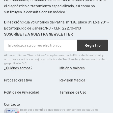
informaciones publicadas no deben ser utilizadas para sustituir
el diagnóstico o tratamiento especializado, así como no
sustituyen la consulta con un médico.
Dirección:
Rua Voluntários da Pátria, n° 138, Bloco 01, Loja 201 -
Botafogo, Rio de Janeiro/RJ - CEP: 22270-010
SUSCRÍBETE A NUESTRA NEWSLETTER
Registro
Al hacer clic en ”Suscribirse” acepta nuestra Política de Privacidad y
autoriza a recibir consejos y noticias de Tua Saúde y de los socios del
grupo Rede D'Or.
¿Quiénes somos?
Misión y Valores
Proceso creativo
Revisión Médica
Política de Privacidad
Términos de Uso
Contacto
Este sello certifica que nuestro contenido de salud es