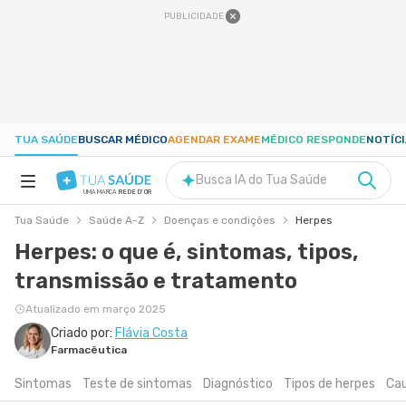
PUBLICIDADE
TUA SAÚDE
BUSCAR MÉDICO
AGENDAR EXAME
MÉDICO RESPONDE
NOTÍC
Busca IA do Tua Saúde
UMA MARCA
REDE D'OR
Tua Saúde
Saúde A-Z
Doenças e condições
Herpes
SAÚDE A-Z
Herpes: o que é, sintomas, tipos,
transmissão e tratamento
NUTRIÇÃO
Atualizado em março 2025
GRAVIDEZ
Criado por:
Flávia Costa
Farmacêutica
Sintomas
Teste de sintomas
Diagnóstico
Tipos de herpes
Ca
BEM-ESTAR