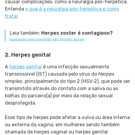
causar complicações, como a neuralgia pós-herpética.
Entenda
o que é a neuralgia pós-herpética e como
tratar
.
Leia também:
Herpes zoster é contagioso?
tuasaude.com/contagio-do-herpes-zoster
2. Herpes genital
A
herpes genital
é uma infecção sexualmente
transmissível (IST) causada pelo vírus do
Herpes
simplex
, principalmente do tipo 2 (HSV-2), que pode ser
transmitido através do contato com a saliva ou as
bolhas do parceiro(a) por meio da relação sexual
desprotegida.
Esse tipo de herpes pode afetar a vulva ou área interna
ou externa da vagina, em mulheres sendo também
chamada de herpes vaginal ou herpes genital