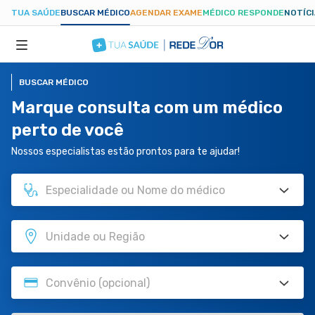
TUA SAÚDE
BUSCAR MÉDICO
AGENDAR EXAME
MÉDICO RESPONDE
NOTÍC
BUSCAR MÉDICO
ESPECIALIDADES
Marque consulta com um médico
perto de você
HOSPITAIS
Nossos especialistas estão prontos para te ajudar!
TUASAUDE.COM