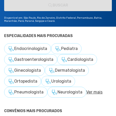
BUSCAR
Disponível em: São Paulo, Rio de Janeiro, Distrito Federal, Pernambuco, Bahia,
Maranhão, Pará, Paraná, Sergipe e Ceará.
ESPECIALIDADES MAIS PROCURADAS
Endocrinologista
Pediatra
Gastroenterologista
Cardiologista
Ginecologista
Dermatologista
Ortopedista
Urologista
Pneumologista
Neurologista
Ver mais
CONVÊNIOS MAIS PROCURADOS