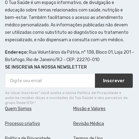
O Tua Saúde é um espaço informativo, de divulgação e
educação sobre temas relacionados com saúde, nutrição e
bem-estar. Também facilitamos o acesso ao atendimento
médico personalizado. As informações publicadas não devem
ser utilizadas como substituto ao diagnóstico ou tratamento
especializado, e não dispensam a consulta com um médico.
Endereço:
Rua Voluntários da Pátria, n° 138, Bloco 01, Loja 201 -
Botafogo, Rio de Janeiro/RJ - CEP: 22270-010
SE INSCREVA NA NOSSA NEWSLETTER
Inscrever
Ao clicar Inscrever" você aceita a nossa Política de Privacidade e
autoriza receber dicas e novidades do Tua Saúde e dos parceiros do
grupo Rede D'Or."
Quem Somos
Missão e Valores
Processo criativo
Revisão Médica
Política de Privacidade
Termos de Uso