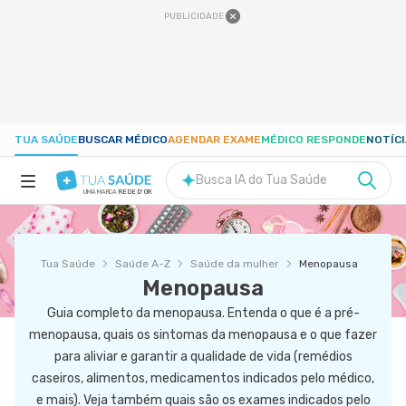
PUBLICIDADE
TUA SAÚDE
BUSCAR MÉDICO
AGENDAR EXAME
MÉDICO RESPONDE
NOTÍC
Busca IA do Tua Saúde
UMA MARCA
REDE D'OR
SAÚDE A-Z
Tua Saúde
Saúde A-Z
Saúde da mulher
Menopausa
NUTRIÇÃO
Menopausa
Guia completo da menopausa. Entenda o que é a pré-
GRAVIDEZ
menopausa, quais os sintomas da menopausa e o que fazer
para aliviar e garantir a qualidade de vida (remédios
caseiros, alimentos, medicamentos indicados pelo médico,
BEM-ESTAR
e mais). Veja também quais são os exames indicados pelo