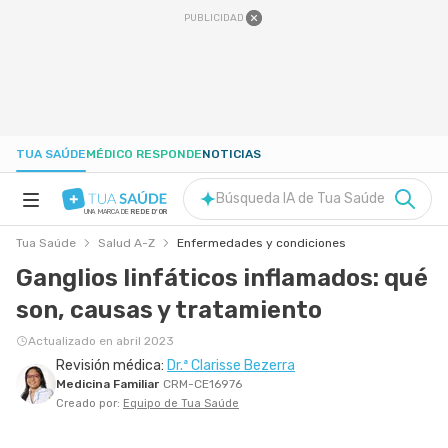
PUBLICIDAD
TUA SAÚDE
MÉDICO RESPONDE
NOTICIAS
Búsqueda IA de Tua Saúde
UNA MARCA DE
REDE D'OR
Tua Saúde
Salud A-Z
Enfermedades y condiciones
SALUD A-Z
Ganglios linfáticos inflamados: qué
son, causas y tratamiento
NUTRICIÓN
Actualizado en abril 2023
Revisión médica:
Dr.ª Clarisse Bezerra
EMBARAZO
Medicina Familiar
CRM-CE16976
Creado por:
Equipo de Tua Saúde
BIENESTAR