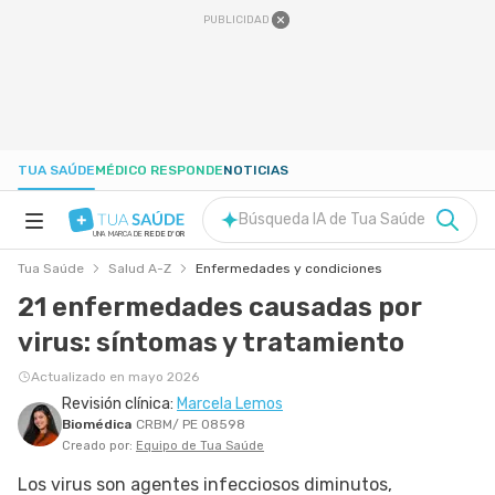
PUBLICIDAD
TUA SAÚDE
MÉDICO RESPONDE
NOTICIAS
Búsqueda IA de Tua Saúde
UNA MARCA DE
REDE D'OR
Tua Saúde
Salud A-Z
Enfermedades y condiciones
SALUD A-Z
21 enfermedades causadas por
virus: síntomas y tratamiento
NUTRICIÓN
Actualizado en mayo 2026
Revisión clínica:
Marcela Lemos
EMBARAZO
Biomédica
CRBM/ PE 08598
Creado por:
Equipo de Tua Saúde
BIENESTAR
Los virus son agentes infecciosos diminutos,