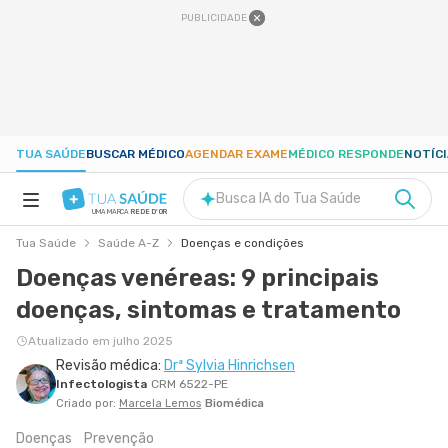
PUBLICIDADE
TUA SAÚDE
BUSCAR MÉDICO
AGENDAR EXAME
MÉDICO RESPONDE
NOTÍC
Busca IA do Tua Saúde
UMA MARCA
REDE D'OR
Tua Saúde
Saúde A-Z
Doenças e condições
SAÚDE A-Z
Doenças venéreas: 9 principais
doenças, sintomas e tratamento
NUTRIÇÃO
Atualizado em julho 2025
Revisão médica:
Drª Sylvia Hinrichsen
GRAVIDEZ
Infectologista
CRM 6522-PE
Criado por:
Marcela Lemos
Biomédica
BEM-ESTAR
Doenças
Prevenção