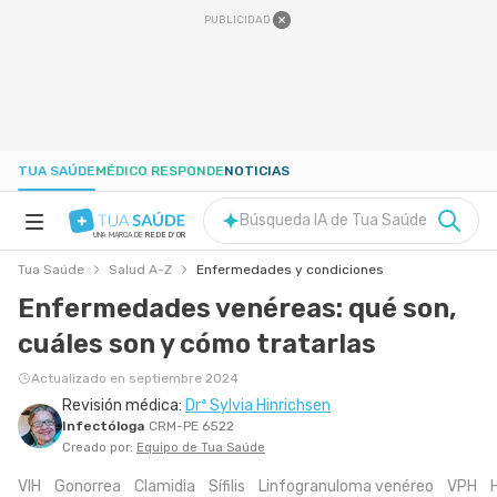
PUBLICIDAD
TUA SAÚDE
MÉDICO RESPONDE
NOTICIAS
Búsqueda IA de Tua Saúde
UNA MARCA DE
REDE D'OR
Tua Saúde
Salud A-Z
Enfermedades y condiciones
SALUD A-Z
Enfermedades venéreas: qué son,
cuáles son y cómo tratarlas
NUTRICIÓN
Actualizado en septiembre 2024
Revisión médica:
Drª Sylvia Hinrichsen
EMBARAZO
Infectóloga
CRM-PE 6522
Creado por:
Equipo de Tua Saúde
BIENESTAR
VIH
Gonorrea
Clamidia
Sífilis
Linfogranuloma venéreo
VPH