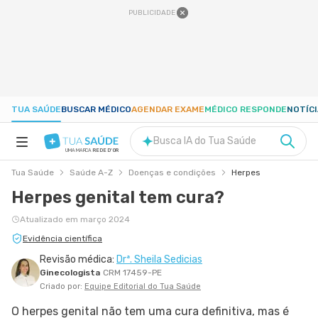
PUBLICIDADE
TUA SAÚDE
BUSCAR MÉDICO
AGENDAR EXAME
MÉDICO RESPONDE
NOTÍC
Busca IA do Tua Saúde
UMA MARCA
REDE D'OR
Tua Saúde
Saúde A-Z
Doenças e condições
Herpes
SAÚDE A-Z
Herpes genital tem cura?
NUTRIÇÃO
Atualizado em março 2024
Evidência científica
Revisão médica:
Drª. Sheila Sedicias
GRAVIDEZ
Ginecologista
CRM 17459-PE
Criado por:
Equipe Editorial do Tua Saúde
BEM-ESTAR
O herpes genital não tem uma cura definitiva, mas é