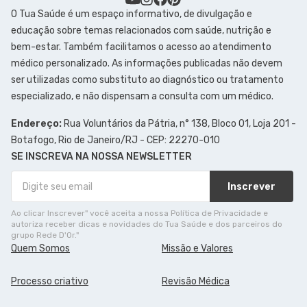
O Tua Saúde é um espaço informativo, de divulgação e
educação sobre temas relacionados com saúde, nutrição e
bem-estar. Também facilitamos o acesso ao atendimento
médico personalizado. As informações publicadas não devem
ser utilizadas como substituto ao diagnóstico ou tratamento
especializado, e não dispensam a consulta com um médico.
Endereço:
Rua Voluntários da Pátria, n° 138, Bloco 01, Loja 201 -
Botafogo, Rio de Janeiro/RJ - CEP: 22270-010
SE INSCREVA NA NOSSA NEWSLETTER
Inscrever
Ao clicar Inscrever" você aceita a nossa Política de Privacidade e
autoriza receber dicas e novidades do Tua Saúde e dos parceiros do
grupo Rede D'Or."
Quem Somos
Missão e Valores
Processo criativo
Revisão Médica