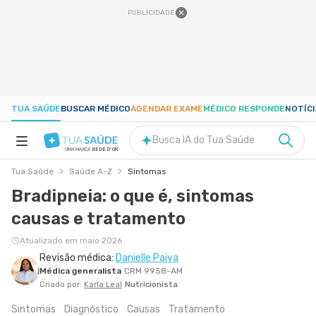
PUBLICIDADE
TUA SAÚDE
BUSCAR MÉDICO
AGENDAR EXAME
MÉDICO RESPONDE
NOTÍC
Busca IA do Tua Saúde
UMA MARCA
REDE D'OR
Tua Saúde
Saúde A-Z
Sintomas
SAÚDE A-Z
Bradipneia: o que é, sintomas
causas e tratamento
NUTRIÇÃO
Atualizado em maio 2026
Revisão médica:
Danielle Paiva
GRAVIDEZ
Médica generalista
CRM 9958-AM
Criado por:
Karla Leal
Nutricionista
BEM-ESTAR
Sintomas
Diagnóstico
Causas
Tratamento