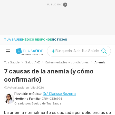
PUBLICIDAD
TUA SAÚDE
MÉDICO RESPONDE
NOTICIAS
Búsqueda IA de Tua Saúde
UNA MARCA DE
REDE D'OR
Tua Saúde
Salud A-Z
Enfermedades y condiciones
Anemia
SALUD A-Z
7 causas de la anemia (y cómo
confirmarlo)
NUTRICIÓN
Actualizado en julio 2026
Revisión médica:
Dr.ª Clarisse Bezerra
EMBARAZO
Medicina Familiar
CRM-CE16976
Creado por:
Equipo de Tua Saúde
BIENESTAR
La anemia normalmente es causada por deficiencias de