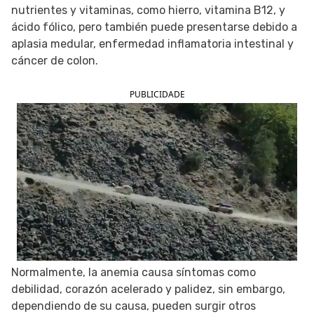
nutrientes y vitaminas, como hierro, vitamina B12, y
SIGUE TUA SAÚDE EN LAS REDES SOCIALES
ácido fólico, pero también puede presentarse debido a
aplasia medular, enfermedad inflamatoria intestinal y
cáncer de colon.
PUBLICIDADE
Normalmente, la anemia causa síntomas como
debilidad, corazón acelerado y palidez, sin embargo,
dependiendo de su causa, pueden surgir otros