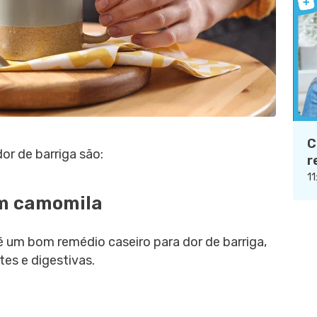
C
or de barriga são:
r
11
om camomila
um bom remédio caseiro para dor de barriga,
es e digestivas.