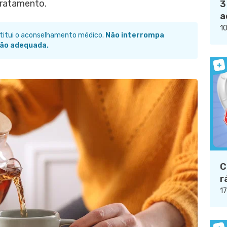
tratamento.
3
a
10
stitui o aconselhamento médico.
Não interrompa
ão adequada.
C
r
17