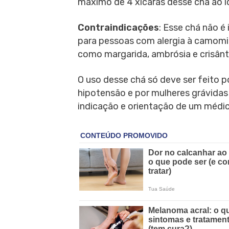
máximo de 4 xícaras desse chá ao l
Contraindicações
: Esse chá não é
para pessoas com alergia à camomil
como margarida, ambrósia e crisân
O uso desse chá só deve ser feito
hipotensão e por mulheres grávida
indicação e orientação de um médic