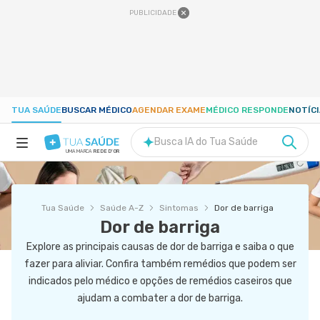
PUBLICIDADE
TUA SAÚDE
BUSCAR MÉDICO
AGENDAR EXAME
MÉDICO RESPONDE
NOTÍC
Busca IA do Tua Saúde
UMA MARCA
REDE D'OR
SAÚDE A-Z
Tua Saúde
Saúde A-Z
Sintomas
Dor de barriga
NUTRIÇÃO
Dor de barriga
Explore as principais causas de dor de barriga e saiba o que
GRAVIDEZ
fazer para aliviar. Confira também remédios que podem ser
indicados pelo médico e opções de remédios caseiros que
ajudam a combater a dor de barriga.
BEM-ESTAR