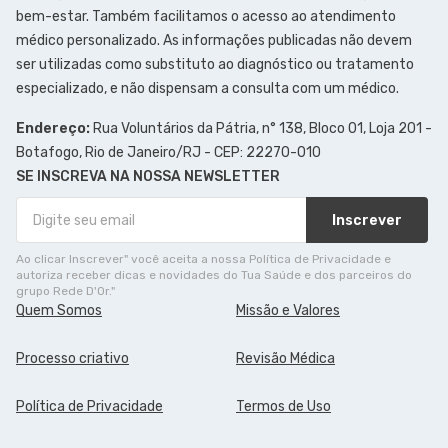
bem-estar. Também facilitamos o acesso ao atendimento
médico personalizado. As informações publicadas não devem
ser utilizadas como substituto ao diagnóstico ou tratamento
especializado, e não dispensam a consulta com um médico.
Endereço:
Rua Voluntários da Pátria, n° 138, Bloco 01, Loja 201 -
Botafogo, Rio de Janeiro/RJ - CEP: 22270-010
SE INSCREVA NA NOSSA NEWSLETTER
Inscrever
Ao clicar Inscrever" você aceita a nossa Política de Privacidade e
autoriza receber dicas e novidades do Tua Saúde e dos parceiros do
grupo Rede D'Or."
Quem Somos
Missão e Valores
Processo criativo
Revisão Médica
Política de Privacidade
Termos de Uso