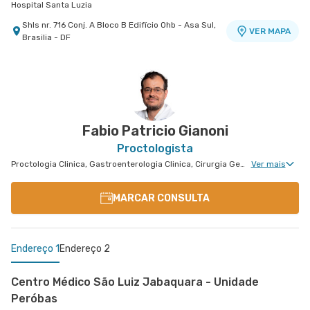
Hospital Santa Luzia
Shls nr. 716 Conj. A Bloco B Edifício Ohb - Asa Sul,
VER MAPA
Brasilia - DF
Centro Médico Df Star
Centro Médico Santa Helena - Unidade Asa Norte
Oncologia D'Or Santa Luzia
Hospital Df Star
Hospital Santa Helena
Oncologia D'Or Santa Luzia
Shls nr. 716 Conjunto A Ed. Pio X , 2º e 5º Andar -
Sgas nr. 914 - Asa Sul, Brasilia - DF
Shln nr. 516 Conj. D - Asa Norte, Brasilia - DF
VER MAPA
VER MAPA
VER MAPA
Asa Sul, Brasilia - DF
Fabio Patricio Gianoni
Proctologista
Proctologia Clinica, Gastroenterologia Clinica, Cirurgia Geral, Cirurgia Bariátrica
Ver mais
MARCAR CONSULTA
Endereço 1
Endereço 2
Centro Médico São Luiz Jabaquara - Unidade
Peróbas