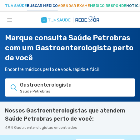
TUA SAÚDE
BUSCAR MÉDICO
AGENDAR EXAME
MÉDICO RESPONDE
NOTÍC
Marque consulta Saúde Petrobras
ESPECIALIDADES
com um Gastroenterologista perto
de você
HOSPITAIS
Encontre médicos perto de você, rápido e fácil:
TUASAUDE.COM
Gastroenterologista
Saúde Petrobras
Nossos Gastroenterologistas que atendem
Saúde Petrobras perto de você:
494
Gastroenterologistas encontrados