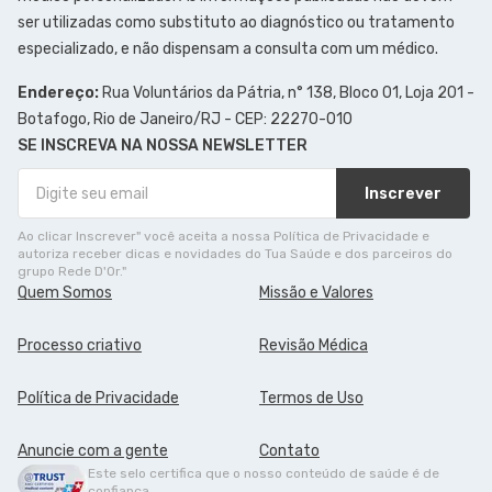
ser utilizadas como substituto ao diagnóstico ou tratamento
especializado, e não dispensam a consulta com um médico.
Endereço:
Rua Voluntários da Pátria, n° 138, Bloco 01, Loja 201 -
Botafogo, Rio de Janeiro/RJ - CEP: 22270-010
SE INSCREVA NA NOSSA NEWSLETTER
Inscrever
Ao clicar Inscrever" você aceita a nossa Política de Privacidade e
autoriza receber dicas e novidades do Tua Saúde e dos parceiros do
grupo Rede D'Or."
Quem Somos
Missão e Valores
Processo criativo
Revisão Médica
Política de Privacidade
Termos de Uso
Anuncie com a gente
Contato
Este selo certifica que o nosso conteúdo de saúde é de
confiança.