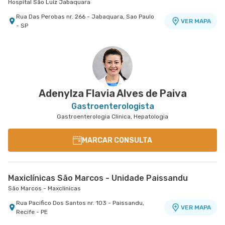
Hospital São Luiz Jabaquara
Rua Das Perobas nr. 266 - Jabaquara, Sao Paulo
VER MAPA
- SP
Centro Médico Santa Isabel - Unidade Dona
Veridiana
Hospital Santa Isabel
Rua Dona Veridiana nr. 311 - Vila Buarque, Sao
VER MAPA
Paulo - SP
Adenylza Flavia Alves de Paiva
Gastroenterologista
Gastroenterologia Clinica, Hepatologia
MARCAR CONSULTA
Maxiclínicas São Marcos - Unidade Paissandu
São Marcos - Maxclinicas
Rua Pacifico Dos Santos nr. 103 - Paissandu,
VER MAPA
Recife - PE