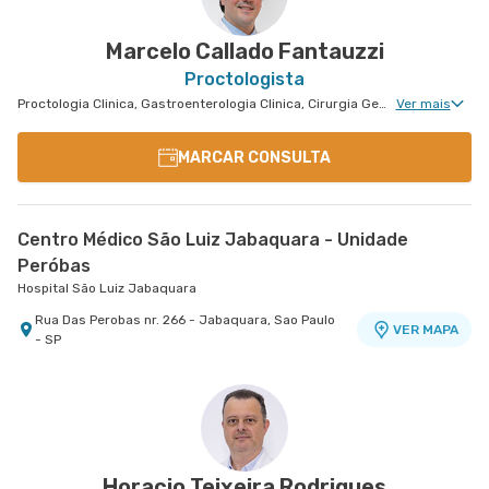
Conj. 807 8º Andar - Vila Nova Conceicao, Sao
VER MAPA
Rua Engenheiro Oscar Americano nr. 1010 -
VER MAPA
Paulo - SP
Morumbi, Sao Paulo - SP
Marcelo Callado Fantauzzi
Proctologista
Proctologia Clinica, Gastroenterologia Clinica, Cirurgia Geral, Cirurgia Bariátrica, Cirurgia do Aparelho Digestivo, Cirurgia de Fígado, Cirurgia Oncológica, Cirurgia Oncológica do Aparelho Digestivo
Ver mais
MARCAR CONSULTA
Centro Médico São Luiz Jabaquara - Unidade
Peróbas
Hospital São Luiz Jabaquara
Rua Das Perobas nr. 266 - Jabaquara, Sao Paulo
VER MAPA
- SP
Horacio Teixeira Rodrigues