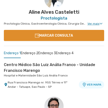
Janeiro - RJ
Aline Alves Casteletti
Proctologista
Proctologia Clinica, Gastroenterologia Clinica, Cirurgia Geral, Cirurgia Bariátrica, Cirurgia do Aparelho Digestivo
Ver mais
MARCAR CONSULTA
Endereço 1
Endereço 2
Endereço 3
Endereço 4
Centro Médico São Luiz Anália Franco - Unidade
Francisco Marengo
Hospital e Maternidade São Luiz Anália Franco
Rua Francisco Marengo nr. 955 Térreo e 11°
VER MAPA
Andar - Tatuape, Sao Paulo - SP
Centro Médico São Luiz Itaim - Unidade Healthplace
Centro Médico Villa Lobos - Unidade Oratório
Centro Médico São Luiz Morumbi - Unidade Oscar
Hospital São Luiz Itaim
Hospital Villa Lobos
Americano
Hospital São Luiz Morumbi
Rua Doutor Alceu de Campos Rodrigues nr. 229
Rua do Oratorio nr. 1369 - Mooca, Sao Paulo - SP
VER MAPA