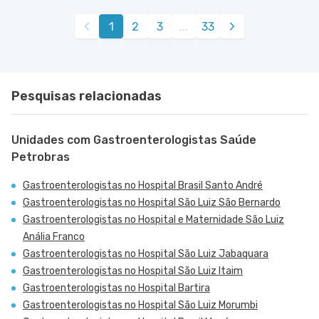
Hospital Santa Isabel
Estrada de Itapecerica nr. 4617 - Capao
Avenida Eusebio Matoso nr. 690 Sala 71 No 7°
VER MAPA
VER MAPA
1
2
3
...
33
Redondo, Sao Paulo - SP
Andar - Pinheiros, Sao Paulo - SP
Rua Dona Veridiana nr. 311 - Vila Buarque, Sao
VER MAPA
Paulo - SP
Pesquisas relacionadas
Unidades com Gastroenterologistas Saúde
Petrobras
Gastroenterologistas no Hospital Brasil Santo André
Gastroenterologistas no Hospital São Luiz São Bernardo
Gastroenterologistas no Hospital e Maternidade São Luiz
Anália Franco
Gastroenterologistas no Hospital São Luiz Jabaquara
Gastroenterologistas no Hospital São Luiz Itaim
Gastroenterologistas no Hospital Bartira
Gastroenterologistas no Hospital São Luiz Morumbi