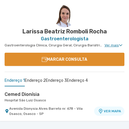
Larissa Beatriz Romboli Rocha
Gastroenterologista
Gastroenterologia Clinica, Cirurgia Geral, Cirurgia Bariátrica, Cirurgia do Aparelho Digestivo, Cirurgia Oncologia do Peritônio, Cirurgia Oncológica Ginecológica, Cirurgia Oncológica, Cirurgia Oncológica do Aparelho Digestivo
Ver mais
MARCAR CONSULTA
Endereço 1
Endereço 2
Endereço 3
Endereço 4
Cemed Dionísia
Hospital São Luiz Osasco
Avenida Dionysia Alves Barreto nr. 678 - Vila
VER MAPA
Osasco, Osasco - SP
Centro Médico Central Sul
Centro Médico Santa Isabel - Unidade Dona
Centro Médico Poliklinik
Hospital Central Sul
Morumbi - Poliklinik
Veridiana