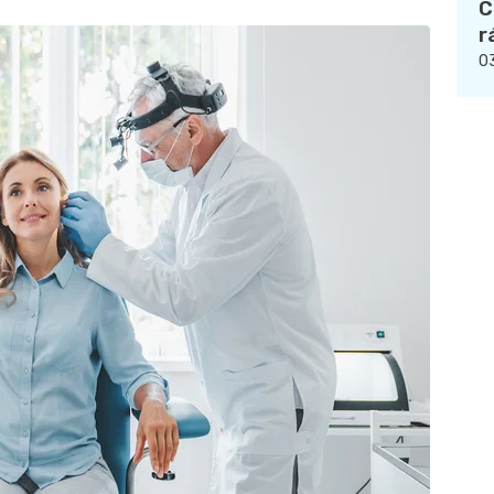
C
r
03