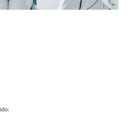
;
ido;