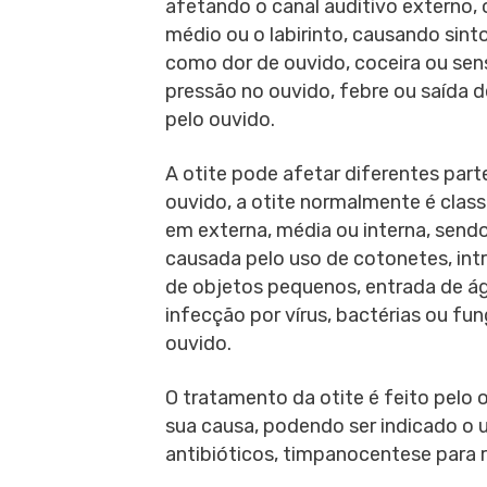
afetando o canal auditivo externo,
médio ou o labirinto, causando sin
como dor de ouvido, coceira ou se
pressão no ouvido, febre ou saída d
pelo ouvido.
A otite pode afetar diferentes part
ouvido, a otite normalmente é class
em externa, média ou interna, send
causada pelo uso de cotonetes, in
de objetos pequenos, entrada de á
infecção por vírus, bactérias ou fu
ouvido.
O tratamento da otite é feito pelo 
sua causa, podendo ser indicado o 
antibióticos, timpanocentese para 