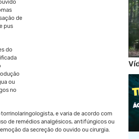
 ouvido
tomas
nsação de
e pus
es do
ificada
Ví
o
trodução
gua ou
ngos no
otorrinolaringologista, e varia de acordo com
uso de remédios analgésicos, antifúngicos ou
remoção da secreção do ouvido ou cirurgia.