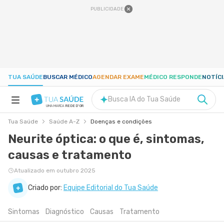
PUBLICIDADE
TUA SAÚDE
BUSCAR MÉDICO
AGENDAR EXAME
MÉDICO RESPONDE
NOTÍC
Busca IA do Tua Saúde
UMA MARCA
REDE D'OR
Tua Saúde
Saúde A-Z
Doenças e condições
SAÚDE A-Z
Neurite óptica: o que é, sintomas,
causas e tratamento
NUTRIÇÃO
Atualizado em outubro 2025
GRAVIDEZ
Criado por:
Equipe Editorial do Tua Saúde
Sintomas
Diagnóstico
Causas
Tratamento
BEM-ESTAR