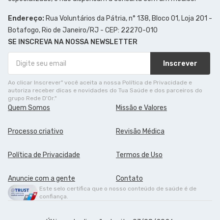
Endereço:
Rua Voluntários da Pátria, n° 138, Bloco 01, Loja 201 -
Botafogo, Rio de Janeiro/RJ - CEP: 22270-010
SE INSCREVA NA NOSSA NEWSLETTER
Inscrever
Ao clicar Inscrever" você aceita a nossa Política de Privacidade e
autoriza receber dicas e novidades do Tua Saúde e dos parceiros do
grupo Rede D'Or."
Quem Somos
Missão e Valores
Processo criativo
Revisão Médica
Política de Privacidade
Termos de Uso
Anuncie com a gente
Contato
Este selo certifica que o nosso conteúdo de saúde é de
confiança.