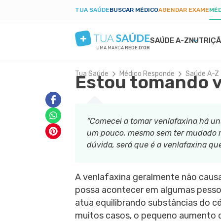
TUA SAÚDE
BUSCAR MÉDICO
AGENDAR EXAME
MÉD
SAÚDE A-Z
NUTRIÇ
UMA MARCA
REDE D'OR
Tua Saúde
Médico Responde
Saúde A-Z
Estou tomando v
SAÚDE MENTAL
SINTOMAS
DIETAS
GRAVIDEZ SAUDÁVEL
BELEZA E ESTÉTIC
DOEN
EMA
PAR
ANSIEDADE
BULAS E REMÉDIOS
LOW CARB
ALIMENTAÇÃO NA GRAVIDEZ
PELE SECA
DENG
PÓS-
DEPRESSÃO
EXAMES
JEJUM INTERMITENTE
EXERCÍCIO NA GRAVIDEZ
CICATRIZ
PRIS
TDAH
TRATAMENTOS NATURAIS
DIETA CETOGÊNICA
EXAMES DA GRAVIDEZ
ACNE
CAND
“Comecei a tomar venlafaxina há u
BORDERLINE
VIDA ÍNTIMA
DIETA DUKAN
DESCONFORTOS DA GRAVIDEZ
RUGAS
DIAB
um pouco, mesmo sem ter mudado mui
FOBIAS
SAÚDE DO HOMEM
ALER
dúvida, será que é a venlafaxina q
LONGEVIDADE
PRIMEIROS SOCORROS
ANEM
A venlafaxina geralmente não causa
possa acontecer em algumas pessoa
atua equilibrando substâncias do c
muitos casos, o pequeno aumento 