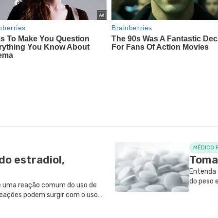
MÉDICO 
o estradiol,
Toma
Entenda 
do peso e
é uma reação comum do uso de
também q
 reações podem surgir com o uso
l médico consultar em caso de