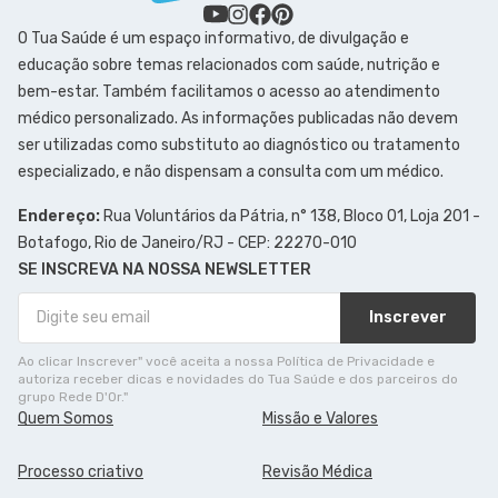
O Tua Saúde é um espaço informativo, de divulgação e
educação sobre temas relacionados com saúde, nutrição e
bem-estar. Também facilitamos o acesso ao atendimento
médico personalizado. As informações publicadas não devem
ser utilizadas como substituto ao diagnóstico ou tratamento
especializado, e não dispensam a consulta com um médico.
Endereço:
Rua Voluntários da Pátria, n° 138, Bloco 01, Loja 201 -
Botafogo, Rio de Janeiro/RJ - CEP: 22270-010
SE INSCREVA NA NOSSA NEWSLETTER
Inscrever
Ao clicar Inscrever" você aceita a nossa Política de Privacidade e
autoriza receber dicas e novidades do Tua Saúde e dos parceiros do
grupo Rede D'Or."
Quem Somos
Missão e Valores
Processo criativo
Revisão Médica