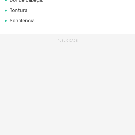
Dor de cabeça;
Tontura;
Sonolência.