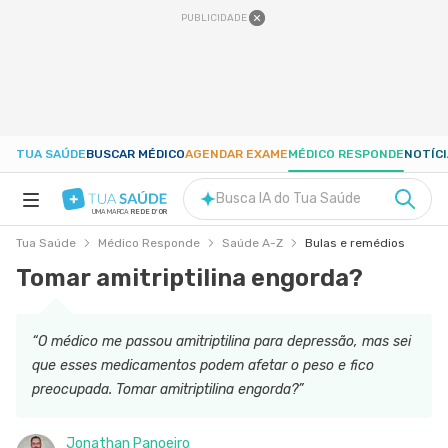
PUBLICIDADE
TUA SAÚDE
BUSCAR MÉDICO
AGENDAR EXAME
MÉDICO RESPONDE
NOTÍC
Busca IA do Tua Saúde
UMA MARCA
REDE D'OR
Tua Saúde
Médico Responde
Saúde A-Z
Bulas e remédios
SAÚDE A-Z
Tomar amitriptilina engorda?
NUTRIÇÃO
“O médico me passou amitriptilina para depressão, mas sei
que esses medicamentos podem afetar o peso e fico
GRAVIDEZ
preocupada. Tomar amitriptilina engorda?”
BEM-ESTAR
Jonathan Panoeiro