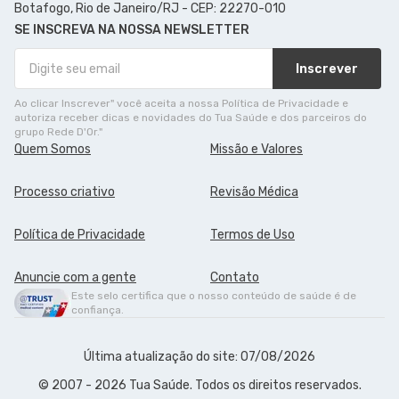
Botafogo, Rio de Janeiro/RJ - CEP: 22270-010
SE INSCREVA NA NOSSA NEWSLETTER
Inscrever
Ao clicar Inscrever" você aceita a nossa Política de Privacidade e
autoriza receber dicas e novidades do Tua Saúde e dos parceiros do
grupo Rede D'Or."
Quem Somos
Missão e Valores
Processo criativo
Revisão Médica
Política de Privacidade
Termos de Uso
Anuncie com a gente
Contato
Este selo certifica que o nosso conteúdo de saúde é de
confiança.
Última atualização do site: 07/08/2026
© 2007 - 2026 Tua Saúde. Todos os direitos reservados.