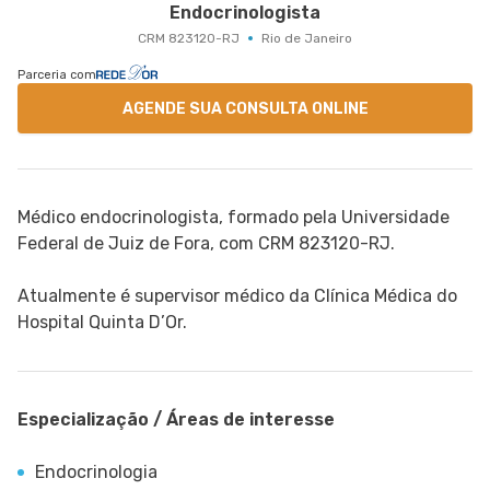
Endocrinologista
SIGA O TUA SAÚDE NAS REDES SOCIAIS
CRM 823120-RJ
Rio de Janeiro
Parceria com
AGENDE SUA CONSULTA ONLINE
Médico endocrinologista, formado pela Universidade
Federal de Juiz de Fora, com CRM 823120-RJ.
Atualmente é supervisor médico da Clínica Médica do
Hospital Quinta D’Or.
Especialização / Áreas de interesse
Endocrinologia