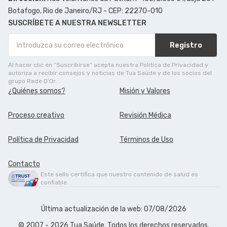
Botafogo, Rio de Janeiro/RJ - CEP: 22270-010
SUSCRÍBETE A NUESTRA NEWSLETTER
Registro
Al hacer clic en ”Suscribirse” acepta nuestra Política de Privacidad y
autoriza a recibir consejos y noticias de Tua Saúde y de los socios del
grupo Rede D'Or.
¿Quiénes somos?
Misión y Valores
Proceso creativo
Revisión Médica
Política de Privacidad
Términos de Uso
Contacto
Este sello certifica que nuestro contenido de salud es
confiable.
Última actualización de la web: 07/08/2026
© 2007 - 2026 Tua Saúde. Todos los derechos reservados.