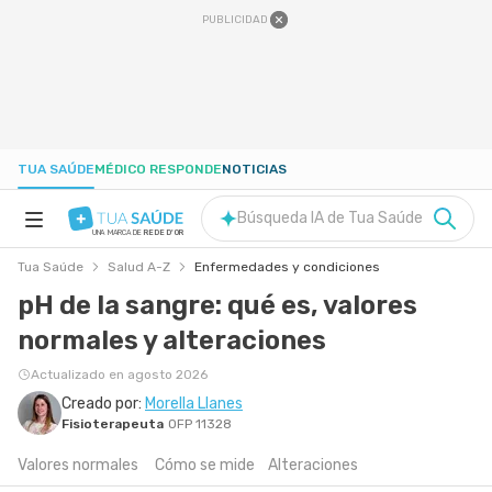
PUBLICIDAD
TUA SAÚDE
MÉDICO RESPONDE
NOTICIAS
Búsqueda IA de Tua Saúde
UNA MARCA DE
REDE D'OR
Tua Saúde
Salud A-Z
Enfermedades y condiciones
SALUD A-Z
pH de la sangre: qué es, valores
normales y alteraciones
NUTRICIÓN
Actualizado en agosto 2026
EMBARAZO
Creado por:
Morella Llanes
Fisioterapeuta
OFP 11328
Valores normales
Cómo se mide
Alteraciones
BIENESTAR