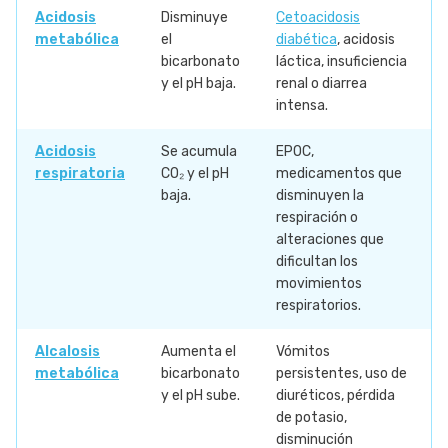
Acidosis
Disminuye
Cetoacidosis
metabólica
el
diabética
, acidosis
bicarbonato
láctica, insuficiencia
y el pH baja.
renal o diarrea
intensa.
Acidosis
Se acumula
EPOC,
respiratoria
CO₂ y el pH
medicamentos que
baja.
disminuyen la
respiración o
alteraciones que
dificultan los
movimientos
respiratorios.
Alcalosis
Aumenta el
Vómitos
metabólica
bicarbonato
persistentes, uso de
y el pH sube.
diuréticos, pérdida
de potasio,
disminución