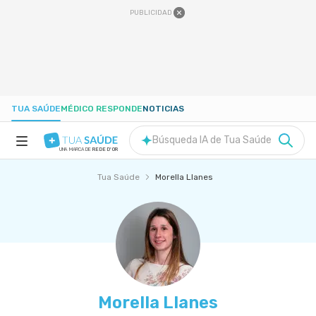
PUBLICIDAD
TUA SAÚDE
MÉDICO RESPONDE
NOTICIAS
Búsqueda IA de Tua Saúde
UNA MARCA DE
REDE D'OR
Tua Saúde
Morella Llanes
SALUD A-Z
NUTRICIÓN
EMBARAZO
Morella Llanes
BIENESTAR