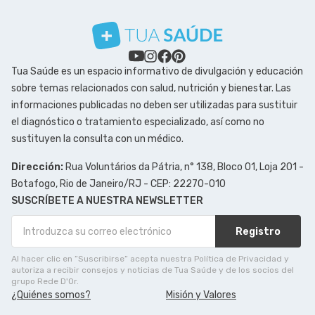
Tua Saúde es un espacio informativo de divulgación y educación
sobre temas relacionados con salud, nutrición y bienestar. Las
informaciones publicadas no deben ser utilizadas para sustituir
el diagnóstico o tratamiento especializado, así como no
sustituyen la consulta con un médico.
Dirección:
Rua Voluntários da Pátria, n° 138, Bloco 01, Loja 201 -
Botafogo, Rio de Janeiro/RJ - CEP: 22270-010
SUSCRÍBETE A NUESTRA NEWSLETTER
Registro
Al hacer clic en ”Suscribirse” acepta nuestra Política de Privacidad y
autoriza a recibir consejos y noticias de Tua Saúde y de los socios del
grupo Rede D'Or.
¿Quiénes somos?
Misión y Valores