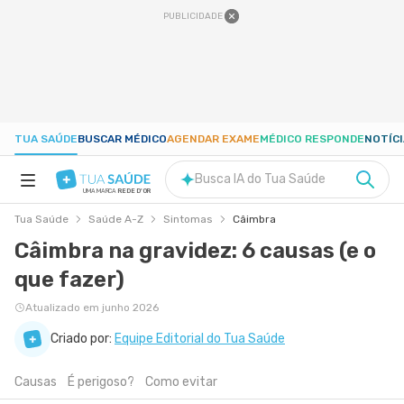
PUBLICIDADE
TUA SAÚDE
BUSCAR MÉDICO
AGENDAR EXAME
MÉDICO RESPONDE
NOTÍC
Busca IA do Tua Saúde
UMA MARCA
REDE D'OR
Tua Saúde
Saúde A-Z
Sintomas
Câimbra
SAÚDE A-Z
Câimbra na gravidez: 6 causas (e o
que fazer)
NUTRIÇÃO
Atualizado em junho 2026
GRAVIDEZ
Criado por:
Equipe Editorial do Tua Saúde
Causas
É perigoso?
Como evitar
BEM-ESTAR