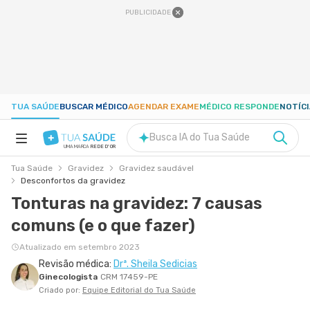
PUBLICIDADE
TUA SAÚDE
BUSCAR MÉDICO
AGENDAR EXAME
MÉDICO RESPONDE
NOTÍC
Busca IA do Tua Saúde
UMA MARCA
REDE D'OR
Tua Saúde
Gravidez
Gravidez saudável
SAÚDE A-Z
Desconfortos da gravidez
Tonturas na gravidez: 7 causas
NUTRIÇÃO
comuns (e o que fazer)
Atualizado em setembro 2023
GRAVIDEZ
Revisão médica:
Drª. Sheila Sedicias
Ginecologista
CRM 17459-PE
Criado por:
Equipe Editorial do Tua Saúde
BEM-ESTAR