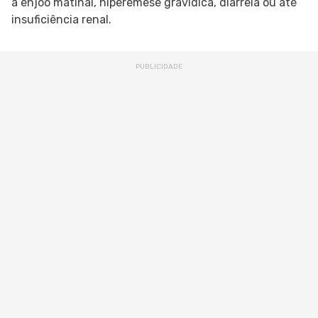
a enjoo matinal, hiperemese gravídica, diarreia ou até
insuficiência renal.