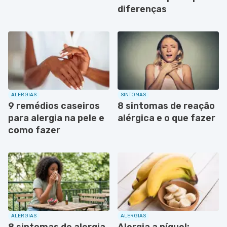
diferenças
ALERGIAS
SINTOMAS
9 remédios caseiros
8 sintomas de reação
para alergia na pele e
alérgica e o que fazer
como fazer
ALERGIAS
ALERGIAS
8 sintomas de alergia
Alergia a níquel: