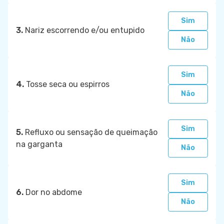
Sim
3.
Nariz escorrendo e/ou entupido
Não
Sim
4.
Tosse seca ou espirros
Não
Sim
5.
Refluxo ou sensação de queimação
na garganta
Não
Sim
6.
Dor no abdome
Não