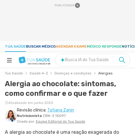
PUBLICIDADE
TUA SAÚDE
BUSCAR MÉDICO
AGENDAR EXAME
MÉDICO RESPONDE
NOTÍC
Busca IA do Tua Saúde
UMA MARCA
REDE D'OR
Tua Saúde
Saúde A-Z
Doenças e condições
Alergias
SAÚDE A-Z
Alergia ao chocolate: sintomas,
como confirmar e o que fazer
NUTRIÇÃO
Atualizado em junho 2025
Revisão clínica:
Tatiana Zanin
GRAVIDEZ
Nutricionista
CRN-3 15097
Criado por:
Equipe Editorial do Tua Saúde
BEM-ESTAR
A alergia ao chocolate é uma reação exagerada do