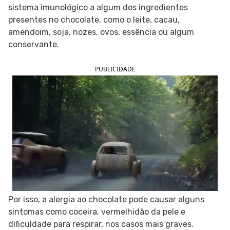
sistema imunológico a algum dos ingredientes
SIGA O TUA SAÚDE NAS REDES SOCIAIS
presentes no chocolate, como o leite, cacau,
amendoim, soja, nozes, ovos, essência ou algum
conservante.
PUBLICIDADE
Por isso, a alergia ao chocolate pode causar alguns
sintomas como coceira, vermelhidão da pele e
dificuldade para respirar, nos casos mais graves.