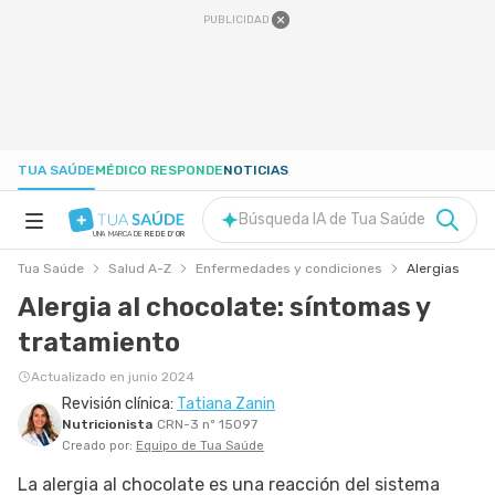
PUBLICIDAD
TUA SAÚDE
MÉDICO RESPONDE
NOTICIAS
Búsqueda IA de Tua Saúde
UNA MARCA DE
REDE D'OR
Tua Saúde
Salud A-Z
Enfermedades y condiciones
Alergias
SALUD A-Z
Alergia al chocolate: síntomas y
tratamiento
NUTRICIÓN
Actualizado en junio 2024
Revisión clínica:
Tatiana Zanin
EMBARAZO
Nutricionista
CRN-3 nº 15097
Creado por:
Equipo de Tua Saúde
BIENESTAR
La alergia al chocolate es una reacción del sistema