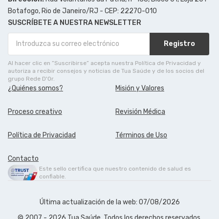
Botafogo, Rio de Janeiro/RJ - CEP: 22270-010
SUSCRÍBETE A NUESTRA NEWSLETTER
Registro
Al hacer clic en ”Suscribirse” acepta nuestra Política de Privacidad y
autoriza a recibir consejos y noticias de Tua Saúde y de los socios del
grupo Rede D'Or.
¿Quiénes somos?
Misión y Valores
Proceso creativo
Revisión Médica
Política de Privacidad
Términos de Uso
Contacto
Este sello certifica que nuestro contenido de salud es
confiable.
Última actualización de la web: 07/08/2026
© 2007 - 2026 Tua Saúde. Todos los derechos reservados.