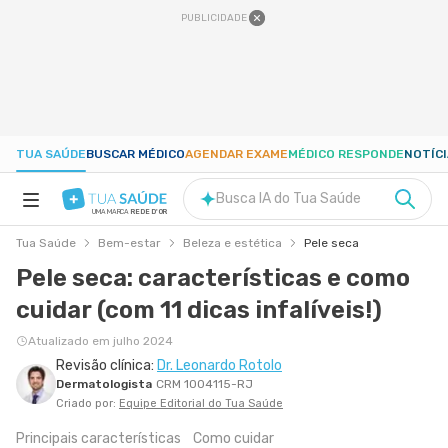
PUBLICIDADE
TUA SAÚDE
BUSCAR MÉDICO
AGENDAR EXAME
MÉDICO RESPONDE
NOTÍC
Busca IA do Tua Saúde
UMA MARCA
REDE D'OR
Tua Saúde
Bem-estar
Beleza e estética
Pele seca
SAÚDE A-Z
Pele seca: características e como
cuidar (com 11 dicas infalíveis!)
NUTRIÇÃO
Atualizado em julho 2024
Revisão clínica:
Dr. Leonardo Rotolo
GRAVIDEZ
Dermatologista
CRM 1004115-RJ
Criado por:
Equipe Editorial do Tua Saúde
BEM-ESTAR
Principais características
Como cuidar