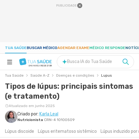
PUBLICIDADE
TUA SAÚDE
BUSCAR MÉDICO
AGENDAR EXAME
MÉDICO RESPONDE
NOTÍC
Busca IA do Tua Saúde
UMA MARCA
REDE D'OR
Tua Saúde
Saúde A-Z
Doenças e condições
Lupus
SAÚDE A-Z
Tipos de lúpus: principais sintomas
(e tratamento)
NUTRIÇÃO
Atualizado em junho 2025
GRAVIDEZ
Criado por:
Karla Leal
Nutricionista
CRN-4 10100509
Lúpus discoide
Lúpus eritematoso sistêmico
Lúpus induzido po
BEM-ESTAR