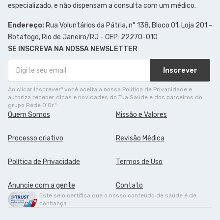
especializado, e não dispensam a consulta com um médico.
Endereço:
Rua Voluntários da Pátria, n° 138, Bloco 01, Loja 201 -
Botafogo, Rio de Janeiro/RJ - CEP: 22270-010
SE INSCREVA NA NOSSA NEWSLETTER
Inscrever
Ao clicar Inscrever" você aceita a nossa Política de Privacidade e
autoriza receber dicas e novidades do Tua Saúde e dos parceiros do
grupo Rede D'Or."
Quem Somos
Missão e Valores
Processo criativo
Revisão Médica
Política de Privacidade
Termos de Uso
Anuncie com a gente
Contato
Este selo certifica que o nosso conteúdo de saúde é de
confiança.