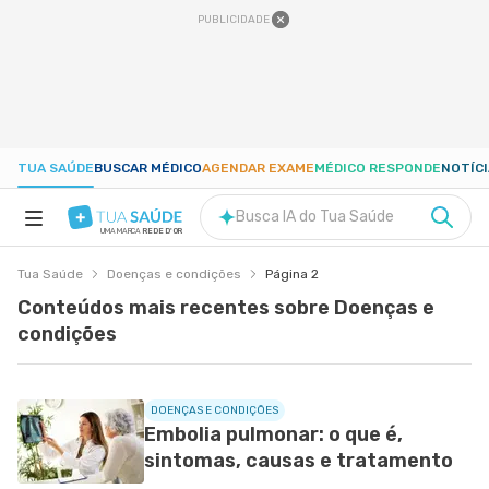
PUBLICIDADE
TUA SAÚDE
BUSCAR MÉDICO
AGENDAR EXAME
MÉDICO RESPONDE
NOTÍC
Busca IA do Tua Saúde
UMA MARCA
REDE D'OR
Tua Saúde
Doenças e condições
Página 2
SAÚDE A-Z
Conteúdos mais recentes sobre Doenças e
condições
NUTRIÇÃO
GRAVIDEZ
DOENÇAS E CONDIÇÕES
Embolia pulmonar: o que é,
sintomas, causas e tratamento
BEM-ESTAR