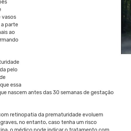
bês
e
e vasos
 a parte
nais ao
formando
turidade
da pelo
 de
 que essa
que nascem antes das 30 semanas de gestação
com retinopatia da prematuridade evoluem
raves, no entanto, caso tenha um risco
na, o médico pode indicar o tratamento com