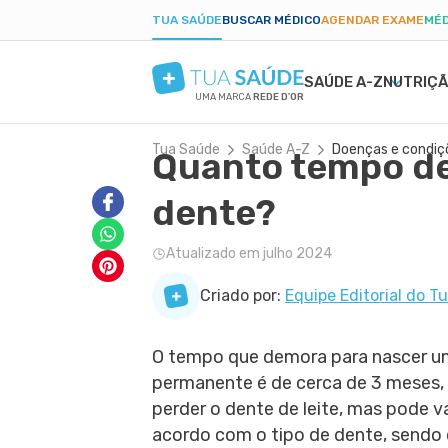
TUA SAÚDE
BUSCAR MÉDICO
AGENDAR EXAME
MÉD
SAÚDE A-Z
NUTRIÇ
UMA MARCA
REDE D'OR
Tua Saúde
Saúde A-Z
Doenças e condiç
Quanto tempo d
SAÚDE MENTAL
SINTOMAS
DIETAS
GRAVIDEZ SAUDÁVEL
BELEZA E ESTÉTIC
DOEN
EMA
PAR
ANSIEDADE
BULAS E REMÉDIOS
LOW CARB
ALIMENTAÇÃO NA GRAVIDEZ
PELE SECA
DENG
PÓS-
dente?
DEPRESSÃO
EXAMES
JEJUM INTERMITENTE
EXERCÍCIO NA GRAVIDEZ
CICATRIZ
PRIS
TDAH
TRATAMENTOS NATURAIS
DIETA CETOGÊNICA
EXAMES DA GRAVIDEZ
ACNE
CAND
Atualizado em julho 2024
BORDERLINE
VIDA ÍNTIMA
DIETA DUKAN
DESCONFORTOS DA GRAVIDEZ
RUGAS
DIAB
FOBIAS
SAÚDE DO HOMEM
ALER
Criado por:
Equipe Editorial do T
LONGEVIDADE
PRIMEIROS SOCORROS
ANEM
O tempo que demora para nascer u
permanente é de cerca de 3 meses,
perder o dente de leite, mas pode va
acordo com o tipo de dente, sendo