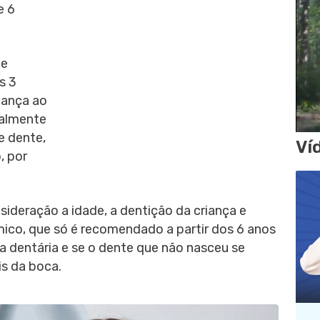
e 6
te
s 3
iança ao
ialmente
e dente,
Ví
, por
sideração a idade, a dentição da criança e
mico, que só é recomendado a partir dos 6 anos
da dentária e se o dente que não nasceu se
s da boca.