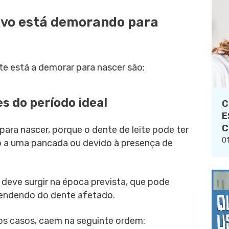
tivo está demorando para
te está a demorar para nascer são:
es do período ideal
C
E
C
ra nascer, porque o dente de leite pode ter
01
do a uma pancada ou devido à presença de
deve surgir na época prevista, que pode
ependendo do dente afetado.
dos casos, caem na seguinte ordem: