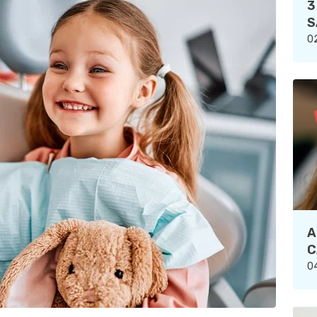
3
S
02
A
C
04