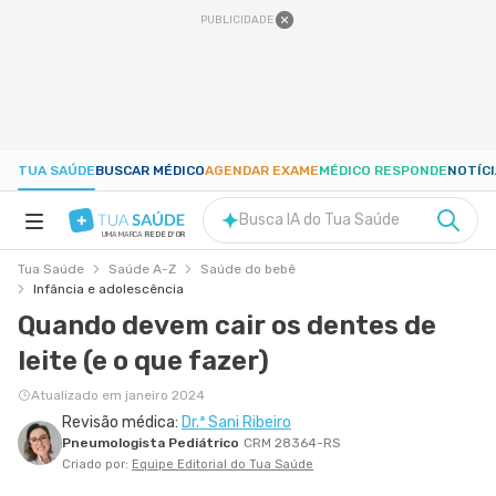
PUBLICIDADE
TUA SAÚDE
BUSCAR MÉDICO
AGENDAR EXAME
MÉDICO RESPONDE
NOTÍC
Busca IA do Tua Saúde
UMA MARCA
REDE D'OR
Tua Saúde
Saúde A-Z
Saúde do bebê
SAÚDE A-Z
Infância e adolescência
Quando devem cair os dentes de
NUTRIÇÃO
leite (e o que fazer)
Atualizado em janeiro 2024
GRAVIDEZ
Revisão médica:
Dr.ª Sani Ribeiro
Pneumologista Pediátrico
CRM 28364-RS
Criado por:
Equipe Editorial do Tua Saúde
BEM-ESTAR