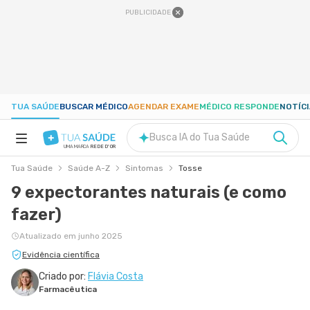
PUBLICIDADE
TUA SAÚDE
BUSCAR MÉDICO
AGENDAR EXAME
MÉDICO RESPONDE
NOTÍC
Busca IA do Tua Saúde
UMA MARCA
REDE D'OR
Tua Saúde
Saúde A-Z
Sintomas
Tosse
SAÚDE A-Z
9 expectorantes naturais (e como
fazer)
NUTRIÇÃO
Atualizado em junho 2025
GRAVIDEZ
Evidência científica
Criado por:
Flávia Costa
Farmacêutica
BEM-ESTAR