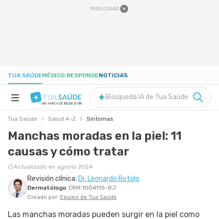
PUBLICIDAD
TUA SAÚDE
MÉDICO RESPONDE
NOTICIAS
Búsqueda IA de Tua Saúde
UNA MARCA DE
REDE D'OR
Tua Saúde
Salud A-Z
Síntomas
SALUD A-Z
Manchas moradas en la piel: 11
causas y cómo tratar
NUTRICIÓN
Actualizado en agosto 2024
Revisión clínica:
Dr. Leonardo Rotolo
EMBARAZO
Dermatólogo
CRM 1004115-RJ
Creado por:
Equipo de Tua Saúde
BIENESTAR
Las manchas moradas pueden surgir en la piel como