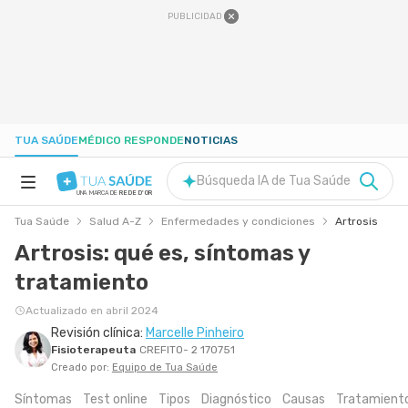
PUBLICIDAD
TUA SAÚDE
MÉDICO RESPONDE
NOTICIAS
Búsqueda IA de Tua Saúde
UNA MARCA DE
REDE D'OR
Tua Saúde
Salud A-Z
Enfermedades y condiciones
Artrosis
SALUD A-Z
Artrosis: qué es, síntomas y
tratamiento
NUTRICIÓN
Actualizado en abril 2024
Revisión clínica:
Marcelle Pinheiro
EMBARAZO
Fisioterapeuta
CREFITO- 2 170751
Creado por:
Equipo de Tua Saúde
BIENESTAR
Síntomas
Test online
Tipos
Diagnóstico
Causas
Tratamient