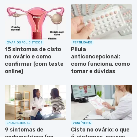
OVÁRIOS POLICÍSTICOS
FERTILIDADE
15 sintomas de cisto
Pílula
no ovário e como
anticoncepcional:
confirmar (com teste
como funciona, como
online)
tomar e dúvidas
ENDOMETRIOSE
VIDA ÍNTIMA
9 sintomas de
Cisto no ovário: o que
endometriose (no
é, sintomas, causas,