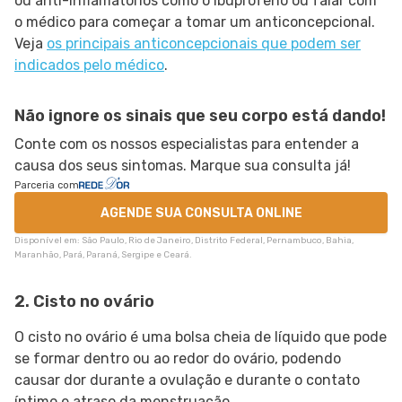
ou anti-inflamatórios como o ibuprofeno ou falar com
o médico para começar a tomar um anticoncepcional.
Veja
os principais anticoncepcionais que podem ser
indicados pelo médico
.
Não ignore os sinais que seu corpo está dando!
Conte com os nossos especialistas para entender a
causa dos seus sintomas. Marque sua consulta já!
Parceria com
AGENDE SUA CONSULTA ONLINE
Disponível em: São Paulo, Rio de Janeiro, Distrito Federal, Pernambuco, Bahia,
Maranhão, Pará, Paraná, Sergipe e Ceará.
2. Cisto no ovário
O cisto no ovário é uma bolsa cheia de líquido que pode
se formar dentro ou ao redor do ovário, podendo
causar dor durante a ovulação e durante o contato
íntimo e atraso da menstruação.