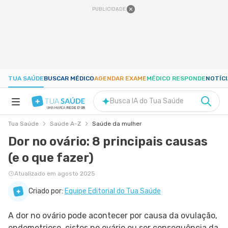
PUBLICIDADE
TUA SAÚDE
BUSCAR MÉDICO
AGENDAR EXAME
MÉDICO RESPONDE
NOTÍC
Busca IA do Tua Saúde
UMA MARCA
REDE D'OR
Tua Saúde
Saúde A-Z
Saúde da mulher
SAÚDE A-Z
Dor no ovário: 8 principais causas
(e o que fazer)
NUTRIÇÃO
Atualizado em agosto 2025
GRAVIDEZ
Criado por:
Equipe Editorial do Tua Saúde
A dor no ovário pode acontecer por causa da ovulação,
BEM-ESTAR
endometriose, cistos no ovário ou ser consequência da