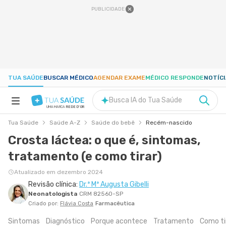
PUBLICIDADE
TUA SAÚDE
BUSCAR MÉDICO
AGENDAR EXAME
MÉDICO RESPONDE
NOTÍC
Busca IA do Tua Saúde
UMA MARCA
REDE D'OR
Tua Saúde
Saúde A-Z
Saúde do bebê
Recém-nascido
SAÚDE A-Z
Crosta láctea: o que é, sintomas,
tratamento (e como tirar)
NUTRIÇÃO
Atualizado em dezembro 2024
Revisão clínica:
Dr.ª Mª Augusta Gibelli
GRAVIDEZ
Neonatologista
CRM 82560-SP
Criado por:
Flávia Costa
Farmacêutica
BEM-ESTAR
Sintomas
Diagnóstico
Porque acontece
Tratamento
Como ti