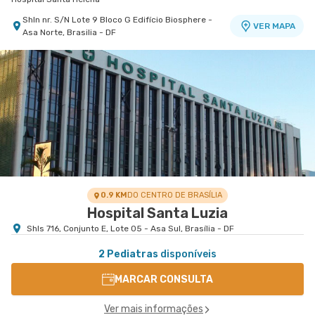
Shln nr. S/N Lote 9 Bloco G Edifício Biosphere -
VER MAPA
Asa Norte, Brasilia - DF
0.9 KM
DO CENTRO DE BRASÍLIA
Hospital Santa Luzia
Shls 716, Conjunto E, Lote 05 - Asa Sul, Brasília - DF
2 Pediatras
disponíveis
MARCAR CONSULTA
Ver mais informações