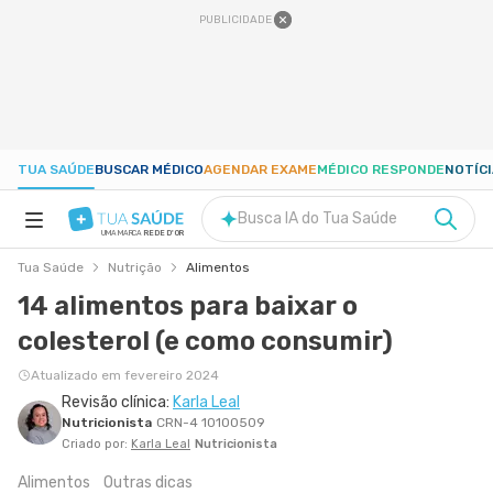
PUBLICIDADE
TUA SAÚDE
BUSCAR MÉDICO
AGENDAR EXAME
MÉDICO RESPONDE
NOTÍC
Busca IA do Tua Saúde
UMA MARCA
REDE D'OR
Tua Saúde
Nutrição
Alimentos
SAÚDE A-Z
14 alimentos para baixar o
colesterol (e como consumir)
NUTRIÇÃO
Atualizado em fevereiro 2024
Revisão clínica:
Karla Leal
GRAVIDEZ
Nutricionista
CRN-4 10100509
Criado por:
Karla Leal
Nutricionista
BEM-ESTAR
Alimentos
Outras dicas