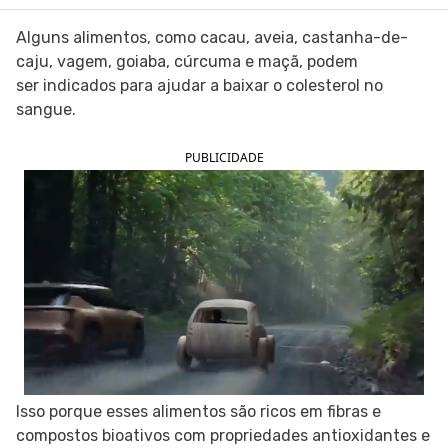
SIGA O TUA SAÚDE NAS REDES SOCIAIS
Alguns alimentos, como cacau, aveia, castanha-de-
caju, vagem, goiaba, cúrcuma e maçã, podem
ser indicados para ajudar a baixar o colesterol no
sangue.
PUBLICIDADE
Isso porque esses alimentos são ricos em fibras e
compostos bioativos com propriedades antioxidantes e