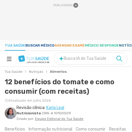
PUBLICIDADE
TUA SAÚDE
BUSCAR MÉDICO
AGENDAR EXAME
MÉDICO RESPONDE
NOTÍC
Busca IA do Tua Saúde
UMA MARCA
REDE D'OR
Tua Saúde
Nutrição
Alimentos
SAÚDE A-Z
12 benefícios do tomate e como
consumir (com receitas)
NUTRIÇÃO
Atualizado em julho 2026
Revisão clínica:
Karla Leal
GRAVIDEZ
Nutricionista
CRN-4 10100509
Criado por:
Equipe Editorial do Tua Saúde
BEM-ESTAR
Benefícios
Informação nutricional
Como consumir
Receitas