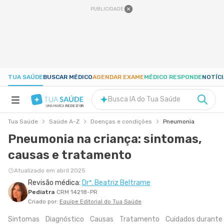
PUBLICIDADE
TUA SAÚDE
BUSCAR MÉDICO
AGENDAR EXAME
MÉDICO RESPONDE
NOTÍC
Busca IA do Tua Saúde
UMA MARCA
REDE D'OR
Tua Saúde
Saúde A-Z
Doenças e condições
Pneumonia
SAÚDE A-Z
Pneumonia na criança: sintomas,
causas e tratamento
NUTRIÇÃO
Atualizado em abril 2025
Revisão médica:
Drª. Beatriz Beltrame
GRAVIDEZ
Pediatra
CRM 14218-PR
Criado por:
Equipe Editorial do Tua Saúde
BEM-ESTAR
Sintomas
Diagnóstico
Causas
Tratamento
Cuidados durante